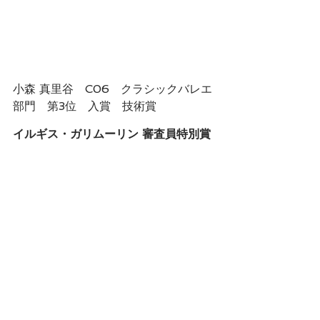
小森 真里谷　C06　クラシックバレエ
部門　第3位　入賞　技術賞
イルギス・ガリムーリン 審査員特別賞