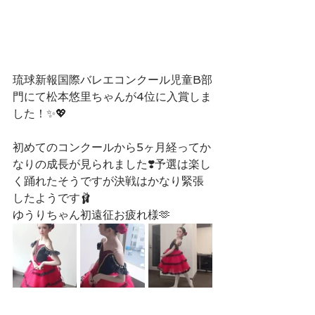
琉球新報国際バレエコンクール児童B部
門にて松本悠里ちゃんが4位に入賞しま
した！✨💖
初めてのコンクールから5ヶ月経ってか
なりの成長が見られました❣️予選は楽し
く踊れたそうですが決戦はかなり緊張
したようです🩰
ゆうりちゃん初遠征お疲れ様🫶