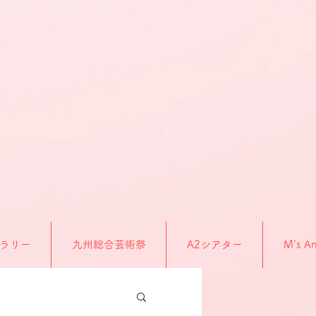
ラリー
九州総合芸術祭
A2シアター
M's An